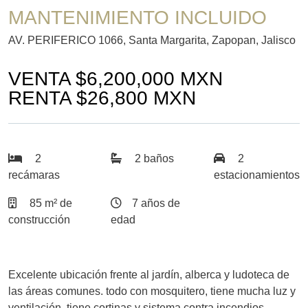
MANTENIMIENTO INCLUIDO
AV. PERIFERICO 1066, Santa Margarita, Zapopan, Jalisco
VENTA $6,200,000 MXN
RENTA $26,800 MXN
2
2 baños
2
recámaras
estacionamientos
85 m² de
7 años de
construcción
edad
Excelente ubicación frente al jardín, alberca y ludoteca de
las áreas comunes. todo con mosquitero, tiene mucha luz y
ventilación. tiene cortinas y sistema contra incendios.