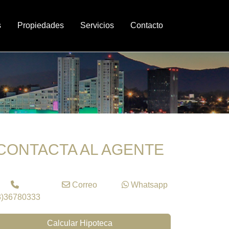
s
Propiedades
Servicios
Contacto
CONTACTA AL AGENTE
Correo
Whatsapp
3)36780333
Calcular Hipoteca