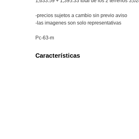
1,633.59 + 1,395.33 total de los 2 terrenos 3,0
-precios sujetos a cambio sin previo aviso
-las imagenes son solo representativas
Pc-63-m
Características