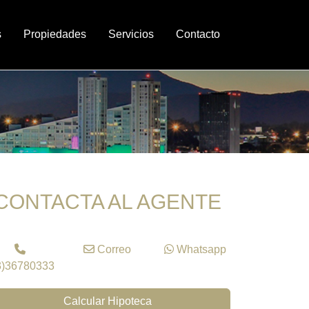
s
Propiedades
Servicios
Contacto
CONTACTA AL AGENTE
Correo
Whatsapp
3)36780333
Calcular Hipoteca