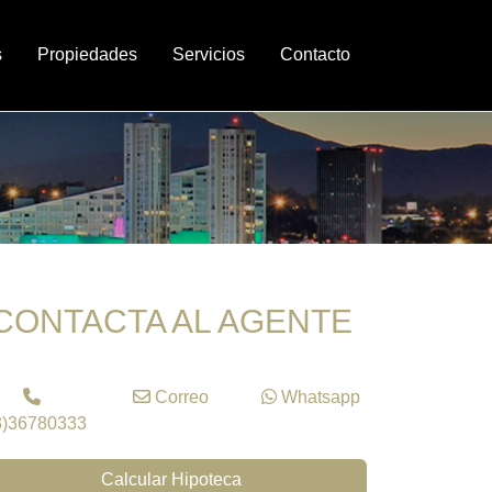
s
Propiedades
Servicios
Contacto
CONTACTA AL AGENTE
Correo
Whatsapp
3)36780333
Calcular Hipoteca