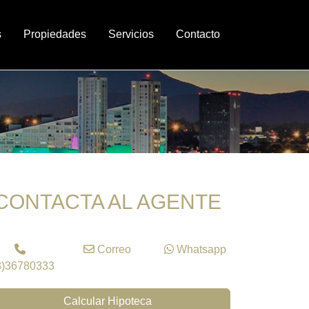
s
Propiedades
Servicios
Contacto
CONTACTA AL AGENTE
Correo
Whatsapp
3)36780333
Calcular Hipoteca