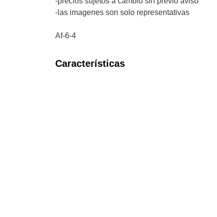
-precios sujetos a cambio sin previo aviso
-las imagenes son solo representativas
Af-6-4
Características