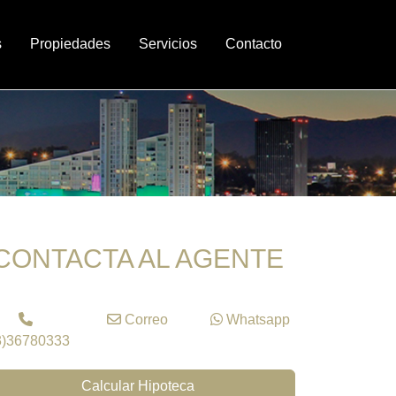
s
Propiedades
Servicios
Contacto
CONTACTA AL AGENTE
Correo
Whatsapp
3)36780333
Calcular Hipoteca